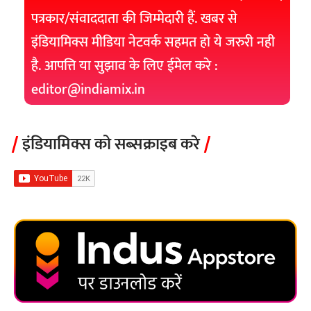
पत्रकार/संवाददाता की जिम्मेदारी हैं. खबर से
इंडियामिक्स मीडिया नेटवर्क सहमत हो ये जरुरी नही
है. आपत्ति या सुझाव के लिए ईमेल करे :
editor@indiamix.in
इंडियामिक्स को सब्सक्राइब करे