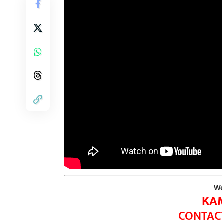
We
KA
CONTACT