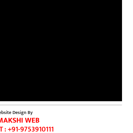
bsite Design By
MAKSHI WEB
 : +91-9753910111