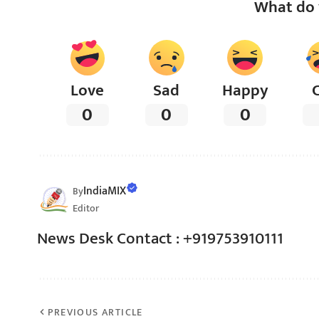
What do 
Love
Sad
Happy
0
0
0
IndiaMIX
By
Editor
News Desk Contact : +919753910111
PREVIOUS ARTICLE