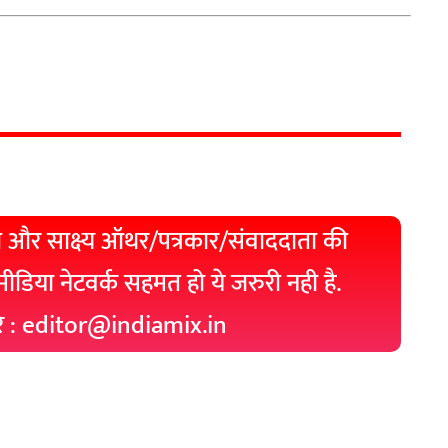
 और साक्ष्य ऑथर/पत्रकार/संवाददाता की
 मीडिया नेटवर्क सहमत हो ये जरुरी नही है.
रे : editor@indiamix.in