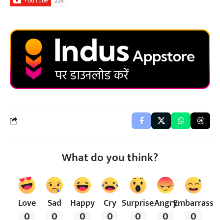
What do you think?
Love
Sad
Happy
Cry
Surprise
Angry
Embarrass
0
0
0
0
0
0
0