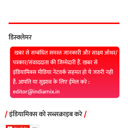
डिस्क्लेमर
खबर से सम्बंधित समस्त जानकारी और साक्ष्य ऑथर/
पत्रकार/संवाददाता की जिम्मेदारी हैं. खबर से
इंडियामिक्स मीडिया नेटवर्क सहमत हो ये जरुरी नही
है. आपत्ति या सुझाव के लिए ईमेल करे :
editor@indiamix.in
इंडियामिक्स को सब्सक्राइब करे