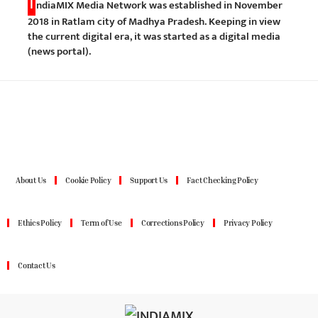
I
ndiaMIX Media Network was established in November
2018 in Ratlam city of Madhya Pradesh. Keeping in view
the current digital era, it was started as a digital media
(news portal).
About Us
Cookie Policy
Support Us
Fact Checking Policy
Ethics Policy
Term of Use
Corrections Policy
Privacy Policy
Contact Us