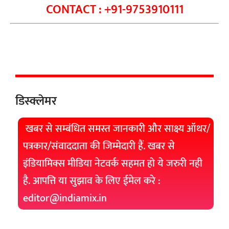
CONTACT : +91-9753910111
डिस्क्लेमर
खबर से सम्बंधित समस्त जानकारी और साक्ष्य ऑथर/
पत्रकार/संवाददाता की जिम्मेदारी हैं. खबर से
इंडियामिक्स मीडिया नेटवर्क सहमत हो ये जरुरी नही
है. आपत्ति या सुझाव के लिए ईमेल करे :
editor@indiamix.in