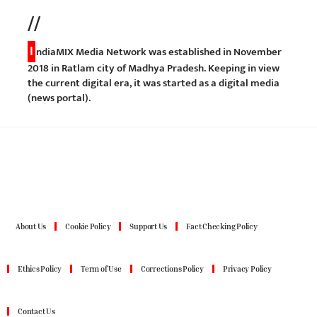
//
I
ndiaMIX Media Network was established in November
2018 in Ratlam city of Madhya Pradesh. Keeping in view
the current digital era, it was started as a digital media
(news portal).
About Us
Cookie Policy
Support Us
Fact Checking Policy
Ethics Policy
Term of Use
Corrections Policy
Privacy Policy
Contact Us