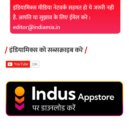
इंडियामिक्स मीडिया नेटवर्क सहमत हो ये जरुरी नही
है. आपत्ति या सुझाव के लिए ईमेल करे :
editor@indiamix.in
इंडियामिक्स को सब्सक्राइब करे