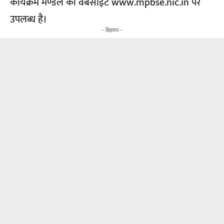
कार्यक्रम मण्डल की वेबसाईट www.mpbse.nic.in पर
उपलब्ध है।
-- विज्ञापन --