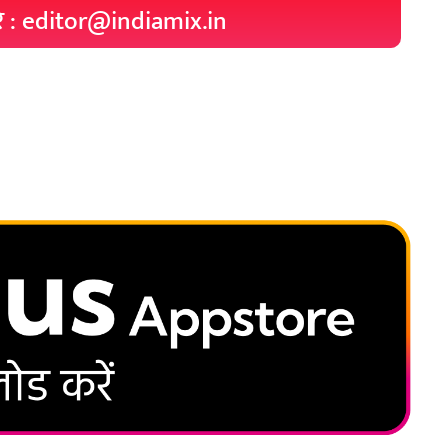
रे : editor@indiamix.in