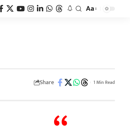
Aa
Share
1 Min Read