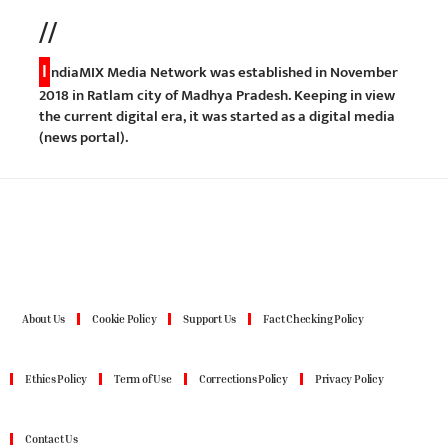
//
I
ndiaMIX Media Network was established in November
2018 in Ratlam city of Madhya Pradesh. Keeping in view
the current digital era, it was started as a digital media
(news portal).
About Us
Cookie Policy
Support Us
Fact Checking Policy
Ethics Policy
Term of Use
Corrections Policy
Privacy Policy
Contact Us