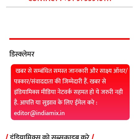
डिस्क्लेमर
खबर से सम्बंधित समस्त जानकारी और साक्ष्य ऑथर/
पत्रकार/संवाददाता की जिम्मेदारी हैं. खबर से
इंडियामिक्स मीडिया नेटवर्क सहमत हो ये जरुरी नही
है. आपत्ति या सुझाव के लिए ईमेल करे :
editor@indiamix.in
इंडियामिक्स को सब्सक्राइब करे