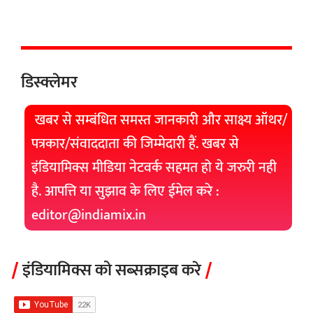
डिस्क्लेमर
खबर से सम्बंधित समस्त जानकारी और साक्ष्य ऑथर/
पत्रकार/संवाददाता की जिम्मेदारी हैं. खबर से
इंडियामिक्स मीडिया नेटवर्क सहमत हो ये जरुरी नही
है. आपत्ति या सुझाव के लिए ईमेल करे :
editor@indiamix.in
इंडियामिक्स को सब्सक्राइब करे