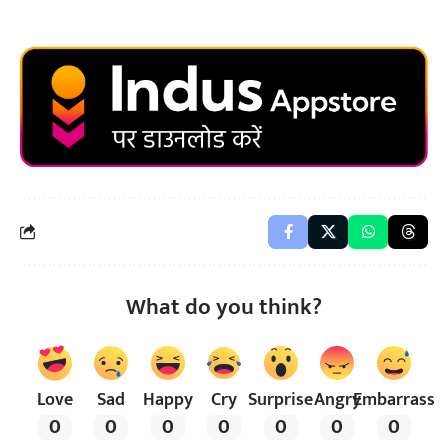
What do you think?
Love
Sad
Happy
Cry
Surprise
Angry
Embarrass
0
0
0
0
0
0
0