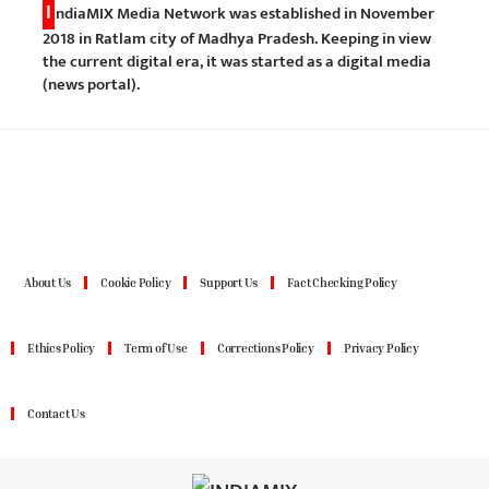
I
ndiaMIX Media Network was established in November
2018 in Ratlam city of Madhya Pradesh. Keeping in view
the current digital era, it was started as a digital media
(news portal).
About Us
Cookie Policy
Support Us
Fact Checking Policy
Ethics Policy
Term of Use
Corrections Policy
Privacy Policy
Contact Us