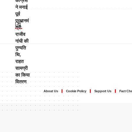
About Us
Cookie Policy
Support Us
Fact Che