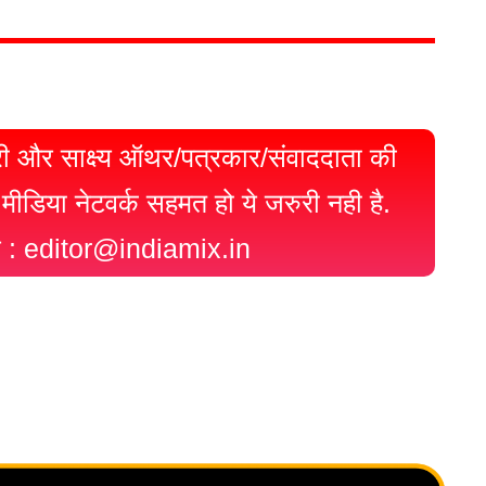
ी और साक्ष्य ऑथर/पत्रकार/संवाददाता की
स मीडिया नेटवर्क सहमत हो ये जरुरी नही है.
रे : editor@indiamix.in