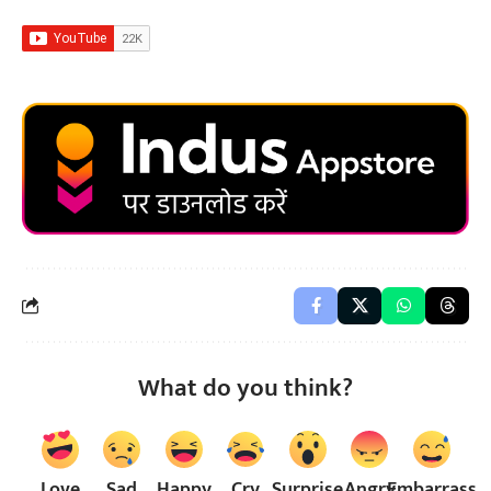
What do you think?
Love
Sad
Happy
Cry
Surprise
Angry
Embarrass