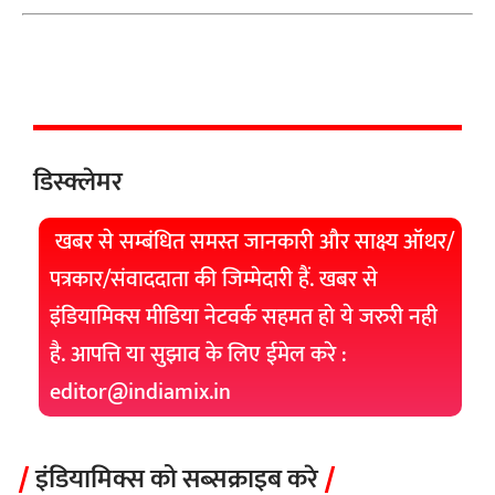
डिस्क्लेमर
खबर से सम्बंधित समस्त जानकारी और साक्ष्य ऑथर/
पत्रकार/संवाददाता की जिम्मेदारी हैं. खबर से
इंडियामिक्स मीडिया नेटवर्क सहमत हो ये जरुरी नही
है. आपत्ति या सुझाव के लिए ईमेल करे :
editor@indiamix.in
इंडियामिक्स को सब्सक्राइब करे