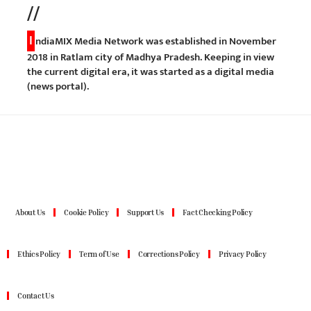
//
I
ndiaMIX Media Network was established in November
2018 in Ratlam city of Madhya Pradesh. Keeping in view
the current digital era, it was started as a digital media
(news portal).
About Us
Cookie Policy
Support Us
Fact Checking Policy
Ethics Policy
Term of Use
Corrections Policy
Privacy Policy
Contact Us