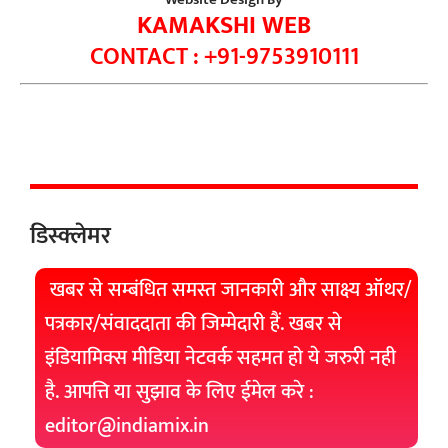
KAMAKSHI WEB
CONTACT : +91-9753910111
डिस्क्लेमर
खबर से सम्बंधित समस्त जानकारी और साक्ष्य ऑथर/
पत्रकार/संवाददाता की जिम्मेदारी हैं. खबर से
इंडियामिक्स मीडिया नेटवर्क सहमत हो ये जरुरी नही
है. आपत्ति या सुझाव के लिए ईमेल करे :
editor@indiamix.in