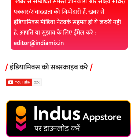
खबर से सम्बंधित समस्त जानकारी और साक्ष्य ऑथर/
पत्रकार/संवाददाता की जिम्मेदारी हैं. खबर से
इंडियामिक्स मीडिया नेटवर्क सहमत हो ये जरुरी नही
है. आपत्ति या सुझाव के लिए ईमेल करे :
editor@indiamix.in
इंडियामिक्स को सब्सक्राइब करे