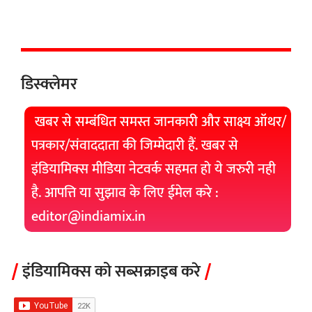
डिस्क्लेमर
खबर से सम्बंधित समस्त जानकारी और साक्ष्य ऑथर/
पत्रकार/संवाददाता की जिम्मेदारी हैं. खबर से
इंडियामिक्स मीडिया नेटवर्क सहमत हो ये जरुरी नही
है. आपत्ति या सुझाव के लिए ईमेल करे :
editor@indiamix.in
इंडियामिक्स को सब्सक्राइब करे