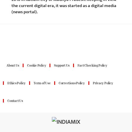
the current digital era, it was started as a digital media
(news portal).
About Us
Cookie Policy
Support Us
Fact Checking Policy
Ethics Policy
Term of Use
Corrections Policy
Privacy Policy
Contact Us