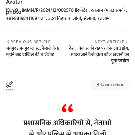
ID NO : IMMN/R/2024/12/002570 Iरिपोर्टर : रतलाम (म.प्र.) संपर्क :
+91-8819841169 पता : उदय विहार कॉलोनी, सैलाना, रतलाम
PREVIOUS ARTICLE
NEXT ARTICLE
जयपुर : जयपुर ब्लास्ट, फैसले के 6
देश : विकास की राह पर कोयला उद्योग,
महीने बाद दाखिल की चार्जशीट
आइये जाने कैसे होता कोल खदानों का
पुनः उपयोग
Leave a review
प्रशासनिक अधिकारियो से, नेताओ
से और पुलिस से आपका निजी