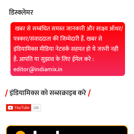
डिस्क्लेमर
खबर से सम्बंधित समस्त जानकारी और साक्ष्य ऑथर/
पत्रकार/संवाददाता की जिम्मेदारी हैं. खबर से
इंडियामिक्स मीडिया नेटवर्क सहमत हो ये जरुरी नही
है. आपत्ति या सुझाव के लिए ईमेल करे :
editor@indiamix.in
इंडियामिक्स को सब्सक्राइब करे