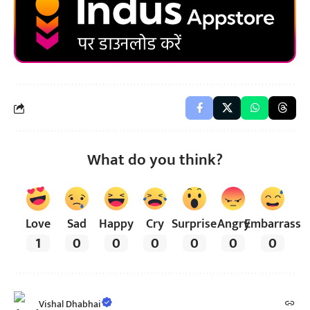
What do you think?
Love
Sad
Happy
Cry
Surprise
Angry
Embarrass
1
0
0
0
0
0
0
Vishal Dhabhai