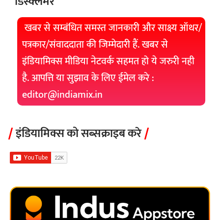
डिस्क्लेमर
खबर से सम्बंधित समस्त जानकारी और साक्ष्य ऑथर/
पत्रकार/संवाददाता की जिम्मेदारी हैं. खबर से
इंडियामिक्स मीडिया नेटवर्क सहमत हो ये जरुरी नही
है. आपत्ति या सुझाव के लिए ईमेल करे :
editor@indiamix.in
इंडियामिक्स को सब्सक्राइब करे