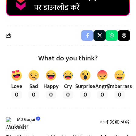
What do you think?
Love
Sad
Happy
Cry
Surprise
Angry
Embarrass
0
0
0
0
0
0
0
MD Gurjar
Editor