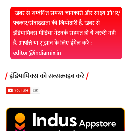
खबर से सम्बंधित समस्त जानकारी और साक्ष्य ऑथर/
पत्रकार/संवाददाता की जिम्मेदारी हैं. खबर से
इंडियामिक्स मीडिया नेटवर्क सहमत हो ये जरुरी नही
है. आपत्ति या सुझाव के लिए ईमेल करे :
editor@indiamix.in
इंडियामिक्स को सब्सक्राइब करे