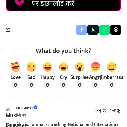
What do you think?
Love
Sad
Happy
Cry
Surprise
Angry
Embarrass
0
0
0
0
0
0
0
MD Gurjar
Editor
Experienced journalist tracking National and International