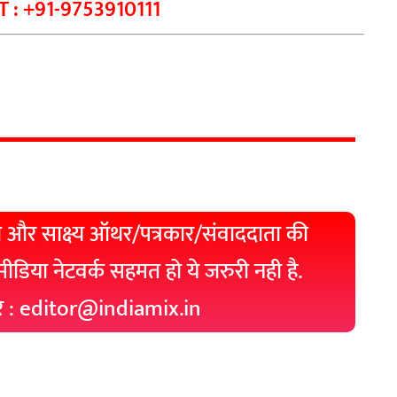
 : +91-9753910111
 और साक्ष्य ऑथर/पत्रकार/संवाददाता की
 मीडिया नेटवर्क सहमत हो ये जरुरी नही है.
रे : editor@indiamix.in