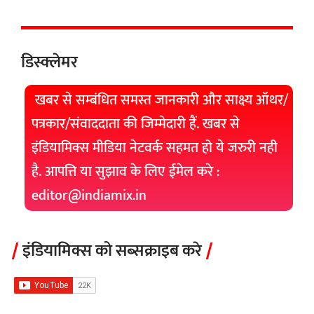
डिस्क्लेमर
खबर से सम्बंधित समस्त जानकारी और साक्ष्य ऑथर/
पत्रकार/संवाददाता की जिम्मेदारी हैं. खबर से
इंडियामिक्स मीडिया नेटवर्क सहमत हो ये जरुरी नही
है. आपत्ति या सुझाव के लिए ईमेल करे :
editor@indiamix.in
इंडियामिक्स को सब्सक्राइब करे