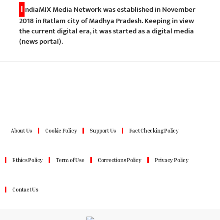
I
ndiaMIX Media Network was established in November
2018 in Ratlam city of Madhya Pradesh. Keeping in view
the current digital era, it was started as a digital media
(news portal).
About Us
Cookie Policy
Support Us
Fact Checking Policy
Ethics Policy
Term of Use
Corrections Policy
Privacy Policy
Contact Us