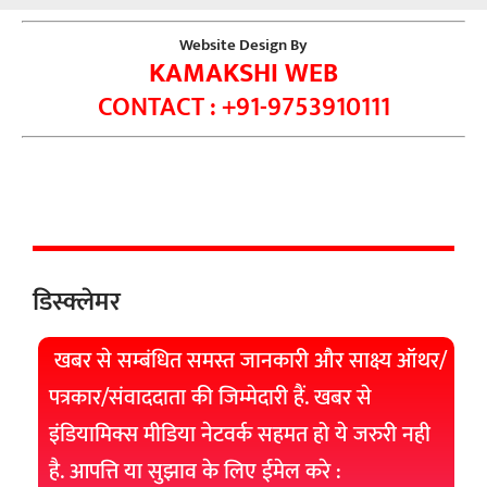
Website Design By
KAMAKSHI WEB
CONTACT : +91-9753910111
डिस्क्लेमर
खबर से सम्बंधित समस्त जानकारी और साक्ष्य ऑथर/
पत्रकार/संवाददाता की जिम्मेदारी हैं. खबर से
इंडियामिक्स मीडिया नेटवर्क सहमत हो ये जरुरी नही
है. आपत्ति या सुझाव के लिए ईमेल करे :