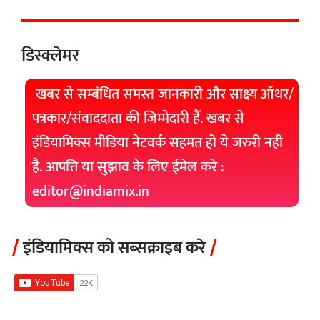
डिस्क्लेमर
खबर से सम्बंधित समस्त जानकारी और साक्ष्य ऑथर/
पत्रकार/संवाददाता की जिम्मेदारी हैं. खबर से
इंडियामिक्स मीडिया नेटवर्क सहमत हो ये जरुरी नही
है. आपत्ति या सुझाव के लिए ईमेल करे :
editor@indiamix.in
इंडियामिक्स को सब्सक्राइब करे