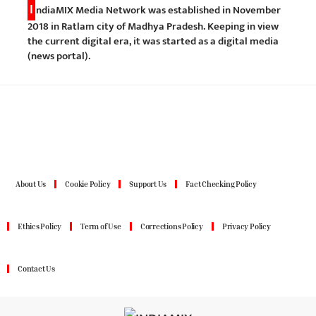
I
ndiaMIX Media Network was established in November
2018 in Ratlam city of Madhya Pradesh. Keeping in view
the current digital era, it was started as a digital media
(news portal).
About Us
Cookie Policy
Support Us
Fact Checking Policy
Ethics Policy
Term of Use
Corrections Policy
Privacy Policy
Contact Us